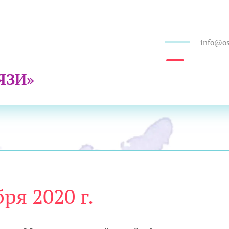
info@os
ЯЗИ»
ря 2020 г.